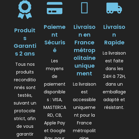
Paieme
Livraiso
Livraiso
Produit
nt
n en
n
s
Sécuris
France
Rapide
Garanti
é
métrop
s 2 ans
La livraison
olitaine
Les
est faite
Tous nos
unique
moyens
dans les
produits
ment
de
24H à 72H,
reconditio
paiement
La livraison
dans un
nnés sont
disponible
est
emballage
testés,
s : VISA,
accessible
adapté et
suivant un
MASTERCA
uniqueme
résistant.
protocole
RD, CB,
nt pour la
strict, afin
Apple Pay
France
de vous
et Google
métropolit
garantir
Pay, pour
aine.