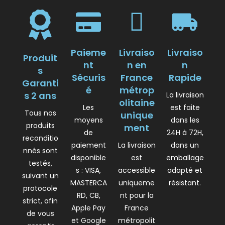
Paieme
Livraiso
Livraiso
Produit
nt
n en
n
s
Sécuris
France
Rapide
Garanti
é
métrop
s 2 ans
La livraison
olitaine
Les
est faite
Tous nos
unique
moyens
dans les
produits
ment
de
24H à 72H,
reconditio
paiement
La livraison
dans un
nnés sont
disponible
est
emballage
testés,
s : VISA,
accessible
adapté et
suivant un
MASTERCA
uniqueme
résistant.
protocole
RD, CB,
nt pour la
strict, afin
Apple Pay
France
de vous
et Google
métropolit