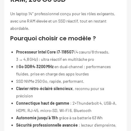
Un laptop 14″ professionnel conçu pour les rôles exigeants,
avec une RAM élevée et un SSD réactif, tout en restant
abordable.
Pourquoi choisir ce modèle ?
Processeur Intel Core i7‑1185G7
(4 cœurs/8 threads,
3 → 4,8 GHz) : ultra réactif en multitâche pro
8
Go DDR4‑3200 MHz
en dual‑channel : performances
fluides, prise en charge des apps lourdes
SSD NVMe 250 Go, rapide, performant.
Clavier rétro‑éclairé silencieux
, reconnu pour sa
précision
Connectique haut de gamme
: 2×Thunderbolt 4, USB‑A,
HDMI, RJ‑45, micro‑SD, Wi‑Fi 6, Bluetooth
Autonomie jusqu’à 19 h
grâce à sa batterie 63 Wh
Sécurité professionnelle avancée
: lecteur d’empreinte,