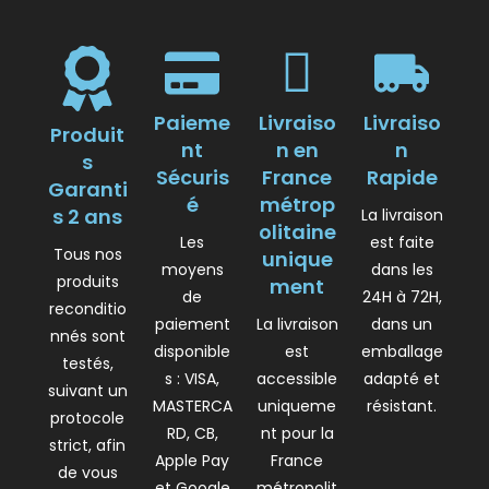
Paieme
Livraiso
Livraiso
Produit
nt
n en
n
s
Sécuris
France
Rapide
Garanti
é
métrop
s 2 ans
La livraison
olitaine
Les
est faite
Tous nos
unique
moyens
dans les
produits
ment
de
24H à 72H,
reconditio
paiement
La livraison
dans un
nnés sont
disponible
est
emballage
testés,
s : VISA,
accessible
adapté et
suivant un
MASTERCA
uniqueme
résistant.
protocole
RD, CB,
nt pour la
strict, afin
Apple Pay
France
de vous
et Google
métropolit